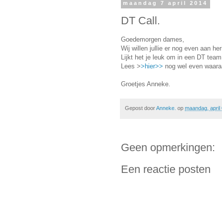
maandag 7 april 2014
DT Call.
Goedemorgen dames,
Wij willen jullie er nog even aan he
Lijkt het je leuk om in een DT team
Lees >
>hier>>
nog wel even waaraa
Groetjes Anneke.
Gepost door
Anneke.
op
maandag, april
Geen opmerkingen:
Een reactie posten