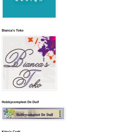
Bianca's Toko
Hobbycompleet De Duif
Kitty's Craft.