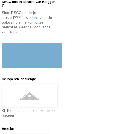
DSCC niet in leeslijst van Blogger
?
Staat DSCC niet in je
leeslijst????? Klik
hier
voor de
oplossing en je kunt onze
berichtjes weer gewoon langs
zien komen.
De lopende challenge
KLIK op het plaatje dan kom je er
meteen
Anneke