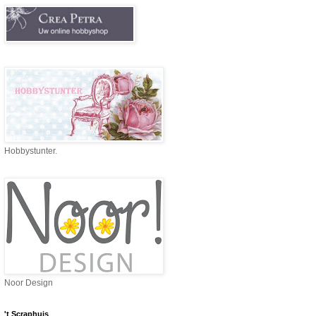
Hobbystunter.
Noor Design
't Scraphuis