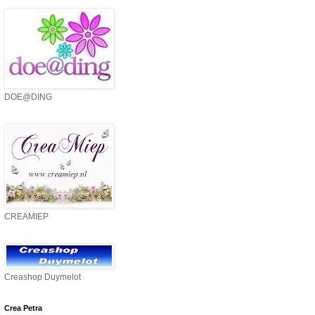
DOE@DING
CREAMIEP
Creashop Duymelot
Crea Petra